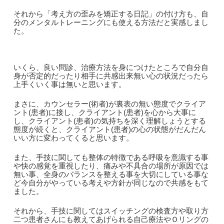
それから「考え方の歪みを矯正する日記」の付け方も、自
分のメンタルトレーニングにも使える方法だと実感しまし
た。
いくら、良い問診、治療方法を身につけたところで自分自
身が否定的だったり相手に共感出来無い心の状況だったら
上手くいく事は無いと思います。
まさに、カウンセラー(術者)が裏表の無い態度でクライア
ント(患者)に接し、クライアント(患者)を心から大事に
し、クライアント(患者)の気持ちを深く理解しょうとする
態度が続くと、クライアント(患者)の心の状態がだんだん
いい方に変わってくると思います。
また、手技に関しても整体の特徴である呼吸を意識する事
や快の感覚を重視したり、痛みや不具合の場所が原因では
無い事、全身のバランスを整える事を大切にしている事な
ど今自分がやっている考えや方針が同じなので共感をもて
ました。
それから、手技に関してはスイッチングの検査方や取り方
二つ患者さんにも教えてあげられる自己療法やＯリングの