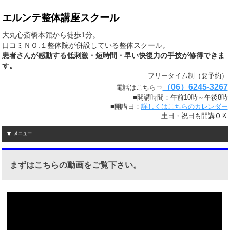
エルンテ整体講座スクール
大丸心斎橋本館から徒歩1分。
口コミＮＯ.１整体院が併設している整体スクール。
患者さんが感動する低刺激・短時間・早い快復力の手技が修得できま
す。
フリータイム制（要予約）
（06）6245-3267
電話はこちら⇒
■開講時間：午前10時～午後8時
■開講日：
詳しくはこちらのカレンダー
土日・祝日も開講ＯＫ
メニュー
まずはこちらの動画をご覧下さい。