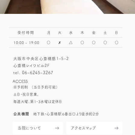
受付時間
月
火
水
木
金
土
日
10:00 - 19:00
○
✗
△
○
○
○
○
大阪市中央区心斎橋筋1-5-2
心斎橋レイワビル2F
06-6245-3267
tel.
ACCESS
※予約制
（当日予約可能）
土日・祝日営業。
毎週火曜、第1・3水曜は定休日
公共機関
地下鉄・心斎橋駅６番出口より徒歩約2分
当院について
アクセスマップ